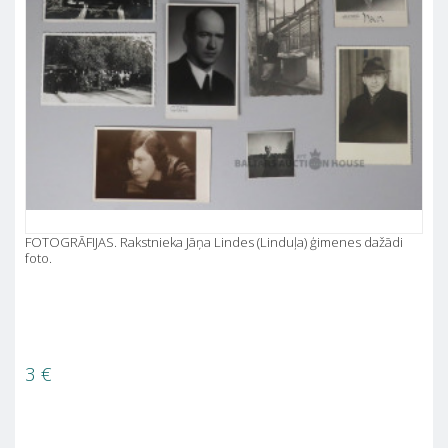
FOTOGRĀFIJAS. Rakstnieka Jāņa Lindes (Linduļa) ģimenes dažādi
foto.
3
€