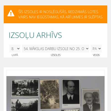
ŠĪS IZSOLES IR NOSLĒGUŠĀS, REDZAMĀS LOTES
VAIRS NAV IEGŪSTAMAS, KĀ ARĪ LIKMES IR SLĒPTAS.
IZSOĻU ARHĪVS
8
54. MĀKSLAS DARBU IZSOLE NO 25.
LAPĀ
IZSOLES
VEIDS
OKTOBRA - 29. OKTOBRIM 25.10.2024