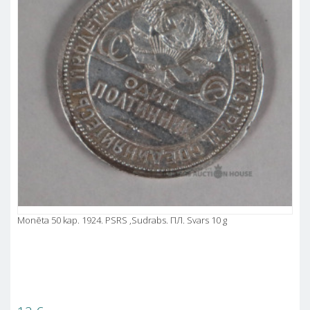
Monēta 50 kap. 1924. PSRS ,Sudrabs. ПЛ. Svars 10 g