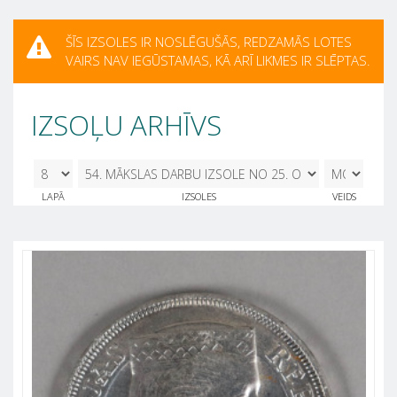
ŠĪS IZSOLES IR NOSLĒGUŠĀS, REDZAMĀS LOTES
VAIRS NAV IEGŪSTAMAS, KĀ ARĪ LIKMES IR SLĒPTAS.
IZSOĻU ARHĪVS
8
54. MĀKSLAS DARBU IZSOLE NO 25.
LAPĀ
IZSOLES
VEIDS
OKTOBRA - 29. OKTOBRIM 25.10.2024