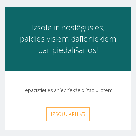
Izsole ir noslēgusies,
paldies visiem dalībniekiem
par piedalīšanos!
Iepazīstieties ar iepriekšējo izsoļu lotēm
IZSOĻU ARHĪVS