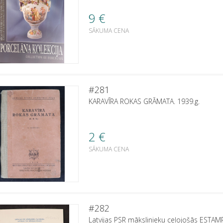
9
€
SĀKUMA CENA
#281
KARAVĪRA ROKAS GRĀMATA. 1939.g.
2
€
SĀKUMA CENA
#282
Latvijas PSR mākslinieku ceļojošās ESTAM