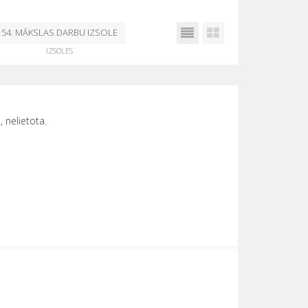
54. MĀKSLAS DARBU IZSOLE
IZSOLES
NO 25. OKTOBRA - 29.
OKTOBRIM 25.10.2024
 nelietota.