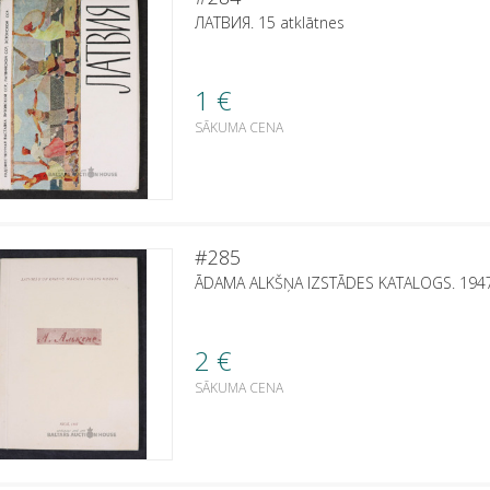
ЛАТВИЯ. 15 atklātnes
1
€
SĀKUMA CENA
#285
ĀDAMA ALKŠŅA IZSTĀDES KATALOGS. 1947
2
€
SĀKUMA CENA