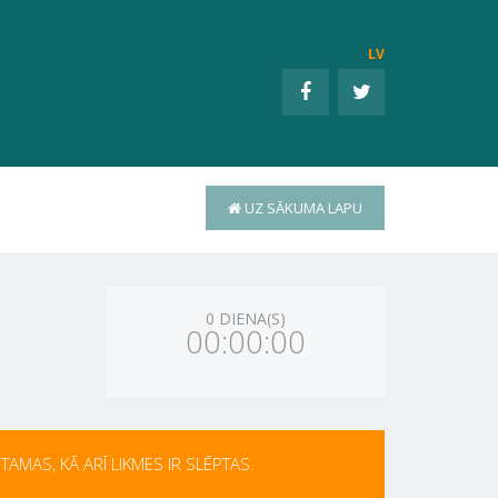
LV
UZ SĀKUMA LAPU
0 DIENA(S)
00:00:00
AMAS, KĀ ARĪ LIKMES IR SLĒPTAS.