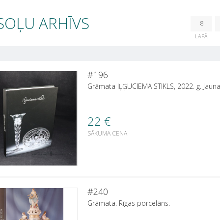
SOĻU ARHĪVS
8
LAPĀ
#196
Grāmata IĻĢUCIEMA STIKLS, 2022. g. Jauna,
22
€
SĀKUMA CENA
#240
Grāmata. Rīgas porcelāns.