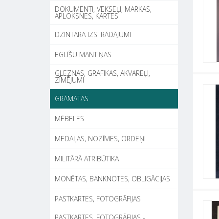
DOKUMENTI, VEKSEĻI, MARKAS,
APLOKSNES, KARTES
DZINTARA IZSTRĀDĀJUMI
EGLĪŠU MANTIŅAS
GLEZNAS, GRAFIKAS, AKVAREĻI,
ZĪMĒJUMI
GRĀMATAS
MĒBELES
MEDAĻAS, NOZĪMES, ORDEŅI
MILITĀRĀ ATRIBŪTIKA
MONĒTAS, BANKNOTES, OBLIGĀCIJAS
PASTKARTES, FOTOGRĀFIJAS
PASTKARTES, FOTOGRĀFIJAS -