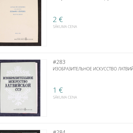
2
€
SĀKUMA CENA
#283
ИЗОБРАЗИТЕЛЬНОЕ ИСКУССТВО ЛАТВИЙСК
1
€
SĀKUMA CENA
#284