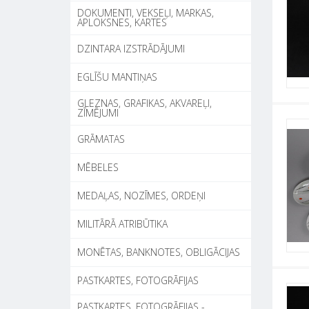
DOKUMENTI, VEKSEĻI, MARKAS,
APLOKSNES, KARTES
DZINTARA IZSTRĀDĀJUMI
EGLĪŠU MANTIŅAS
GLEZNAS, GRAFIKAS, AKVAREĻI,
ZĪMĒJUMI
GRĀMATAS
MĒBELES
MEDAĻAS, NOZĪMES, ORDEŅI
MILITĀRĀ ATRIBŪTIKA
MONĒTAS, BANKNOTES, OBLIGĀCIJAS
PASTKARTES, FOTOGRĀFIJAS
PASTKARTES, FOTOGRĀFIJAS -