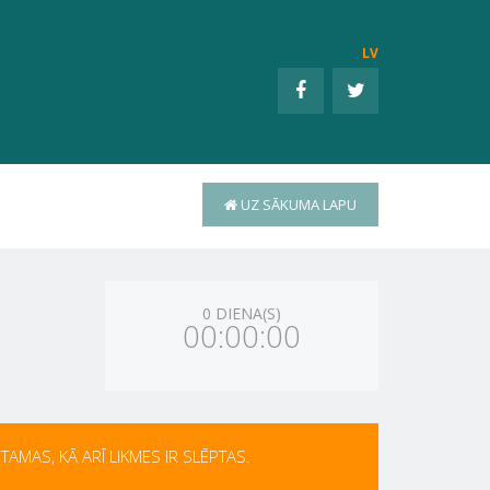
LV
UZ SĀKUMA LAPU
0 DIENA(S)
00:00:00
AMAS, KĀ ARĪ LIKMES IR SLĒPTAS.