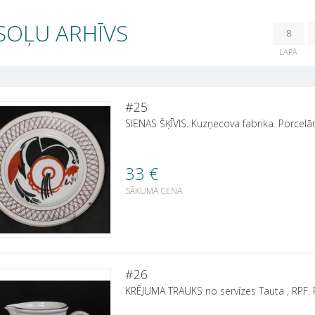
SOĻU ARHĪVS
8
LAPĀ
#25
SIENAS ŠĶĪVIS. Kuzņecova fabrika. Porcelān
33
€
SĀKUMA CENA
#26
KRĒJUMA TRAUKS no servīzes Tauta , RPF.