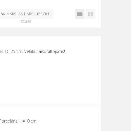
54. MĀKSLAS DARBU IZSOLE
IZSOLES
NO 25. OKTOBRA - 29.
OKTOBRIM 25.10.2024
s. D=25 cm. Vēlāku laiku viltojums!
 Porcelāns. H=10 cm