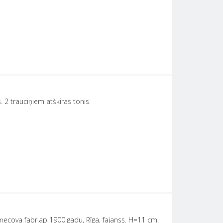
 2 trauciņiem atšķiras tonis.
ņecova fabr.ap 1900.gadu, Rīga, fajanss. H=11 cm.