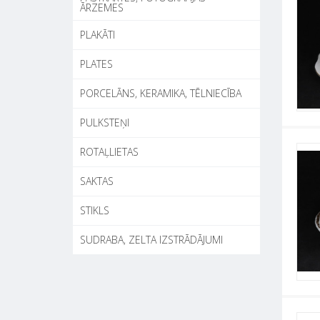
ĀRZEMES
PLAKĀTI
PLATES
PORCELĀNS, KERAMIKA, TĒLNIECĪBA
PULKSTEŅI
ROTAĻLIETAS
SAKTAS
STIKLS
SUDRABA, ZELTA IZSTRĀDĀJUMI