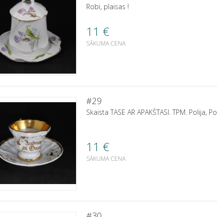
Robi, plaisas !
11
€
SĀKUMA CENA
#29
Skaista TASE AR APAKŠTASI. TPM. Polija, P
11
€
SĀKUMA CENA
#30