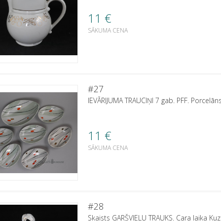
11
€
SĀKUMA CENA
#27
IEVĀRIJUMA TRAUCIŅI 7 gab. PFF. Porcelāns.
11
€
SĀKUMA CENA
#28
Skaists GARŠVIELU TRAUKS. Cara laika Kuz