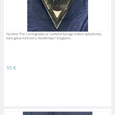
Nozīme "Par Ļeņingradas ar Sarkanā Karoga ordeni apbalvotās,
kara-gaisa inženieru Akadēmijas" beigšanu
55
€