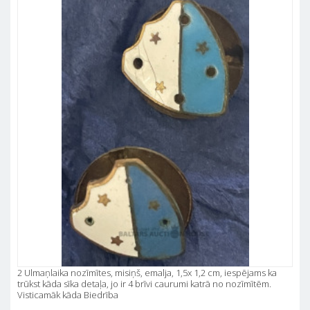
2 Ulmaņlaika nozīmītes, misiņš, emalja, 1,5x 1,2 cm, iespējams ka
trūkst kāda sīka detaļa, jo ir 4 brīvi caurumi katrā no nozīmītēm.
Visticamāk kāda Biedrība