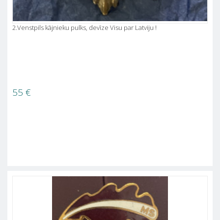
2.Venstpils kājnieku pulks, devīze Visu par Latviju !
55
€