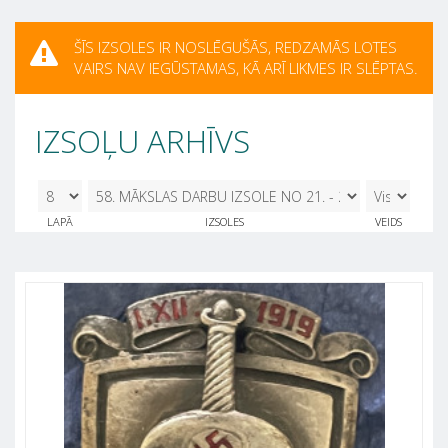
ŠĪS IZSOLES IR NOSLĒGUŠĀS, REDZAMĀS LOTES
VAIRS NAV IEGŪSTAMAS, KĀ ARĪ LIKMES IR SLĒPTAS.
IZSOĻU ARHĪVS
8
58. MĀKSLAS DARBU IZSOLE NO 21. - 25.
LAPĀ
IZSOLES
VEIDS
MARTAM 21.03.2025