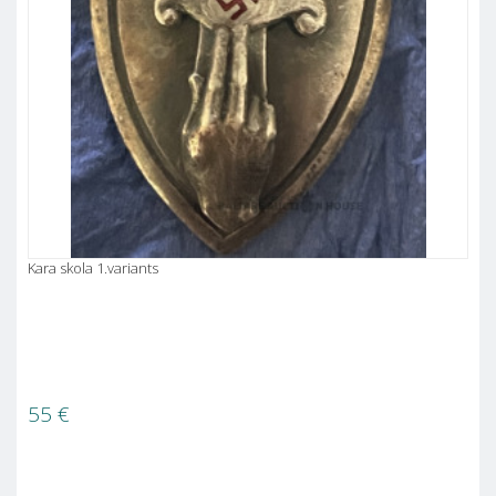
Kara skola 1.variants
55
€