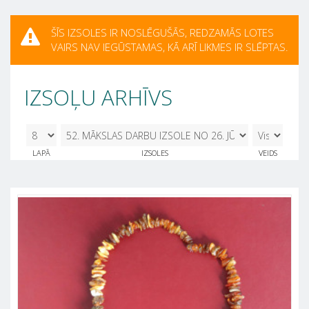
ŠĪS IZSOLES IR NOSLĒGUŠĀS, REDZAMĀS LOTES
VAIRS NAV IEGŪSTAMAS, KĀ ARĪ LIKMES IR SLĒPTAS.
IZSOĻU ARHĪVS
8
52. MĀKSLAS DARBU IZSOLE NO 26. JŪLIJA
LAPĀ
IZSOLES
VEIDS
- 30. JŪLIJAM. 26.07.2024