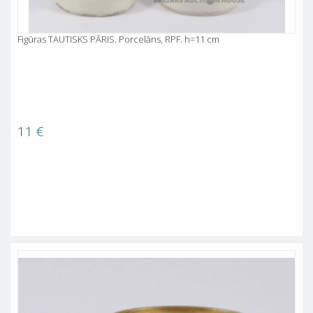
Figūras TAUTISKS PĀRIS. Porcelāns, RPF. h=11 cm
11
€