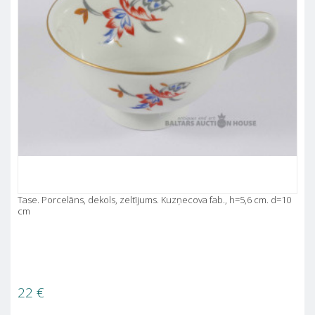
Tase. Porcelāns, dekols, zeltījums. Kuzņecova fab., h=5,6 cm. d=10
cm
22
€