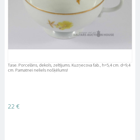
Tase. Porcelāns, dekols, zeltījums. Kuzņecova fab., h=5,4 cm. d=9,4
cm. Pamatnei neliels nošķēlums!
22
€