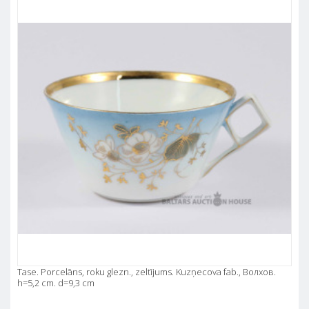
Tase. Porcelāns, roku glezn., zeltījums. Kuzņecova fab., Волхов.
h=5,2 cm. d=9,3 cm