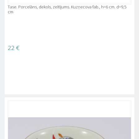
Tase. Porcelāns, dekols, zeltījums. Kuzņecova fab., h=6 cm. d=9,5
cm
22
€