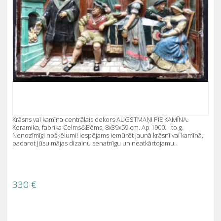
Krāsns vai kamīna centrālais dekors AUGSTMAŅI PIE KAMĪNA.
Keramika, fabrika Celms&Bēms, 8x39x59 cm. Ap 1900. - to g.
Nenozīmīgi nošķēlumi! Iespējams iemūrēt jaunā krāsnī vai kamīnā,
padarot Jūsu mājas dizainu senatnīgu un neatkārtojamu.
330
€