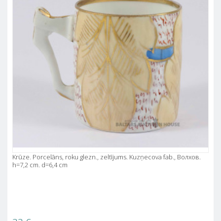
Krūze. Porcelāns, roku glezn., zeltījums. Kuzņecova fab., Волхов.
h=7,2 cm. d=6,4 cm