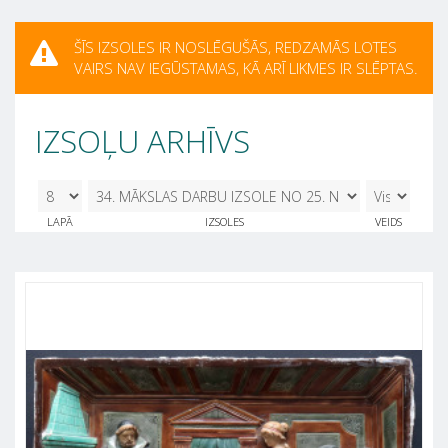
ŠĪS IZSOLES IR NOSLĒGUŠĀS, REDZAMĀS LOTES
VAIRS NAV IEGŪSTAMAS, KĀ ARĪ LIKMES IR SLĒPTAS.
IZSOĻU ARHĪVS
8
34. MĀKSLAS DARBU IZSOLE NO 25.
LAPĀ
IZSOLES
VEIDS
NOVEMBRA - 29. NOVEMBRIM 25.11.2022