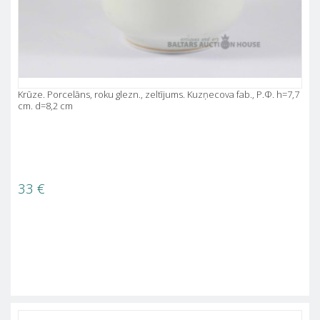
Krūze. Porcelāns, roku glezn., zeltījums. Kuzņecova fab., P.Ф. h=7,7
cm. d=8,2 cm
33
€