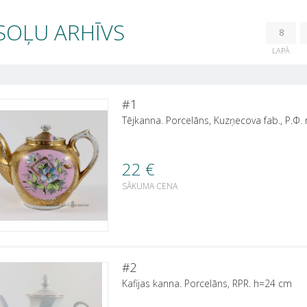
SOĻU ARHĪVS
8
LAPĀ
#1
Tējkanna. Porcelāns, Kuzņecova fab., Р.Ф.
22
€
SĀKUMA CENA
#2
Kafijas kanna. Porcelāns, RPR. h=24 cm