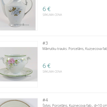
6
€
SĀKUMA CENA
#3
Mārrutku trauks. Porcelāns, Kuzņecova fa
6
€
SĀKUMA CENA
#4
Šķīvis. Porcelāns, Kuzņecova fab., d=10 c