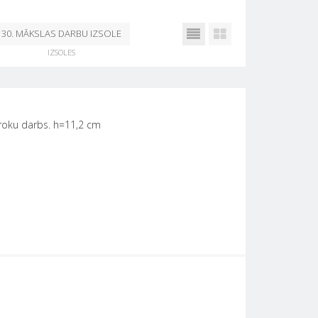
30. MĀKSLAS DARBU IZSOLE
IZSOLES
NO 17. JŪNIJA - 21. JŪNIJAM
17.06.2022
 roku darbs. h=11,2 cm