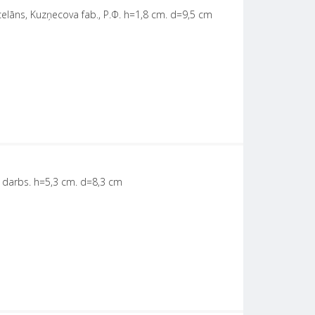
rcelāns, Kuzņecova fab., Р.Ф. h=1,8 cm. d=9,5 cm
u darbs. h=5,3 cm. d=8,3 cm