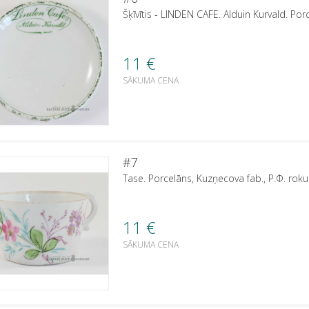
Šķīvītis - LINDEN CAFE. Alduin Kurvald. Po
11
€
SĀKUMA CENA
#7
Tase. Porcelāns, Kuzņecova fab., Р.Ф. rok
11
€
SĀKUMA CENA