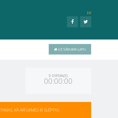
LV
UZ SĀKUMA LAPU
0 DIENA(S)
00:00:00
AMAS, KĀ ARĪ LIKMES IR SLĒPTAS.