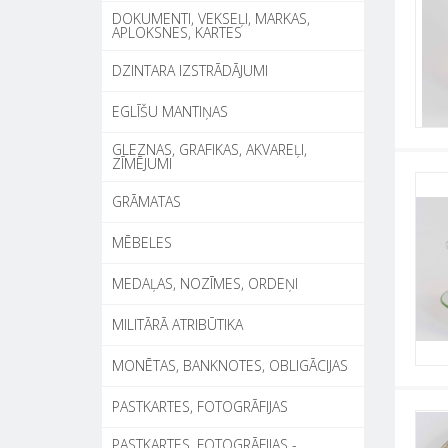
DOKUMENTI, VEKSEĻI, MARKAS,
APLOKSNES, KARTES
DZINTARA IZSTRĀDĀJUMI
EGLĪŠU MANTIŅAS
GLEZNAS, GRAFIKAS, AKVAREĻI,
ZĪMĒJUMI
GRĀMATAS
MĒBELES
MEDAĻAS, NOZĪMES, ORDEŅI
MILITĀRĀ ATRIBŪTIKA
MONĒTAS, BANKNOTES, OBLIGĀCIJAS
PASTKARTES, FOTOGRĀFIJAS
PASTKARTES, FOTOGRĀFIJAS -