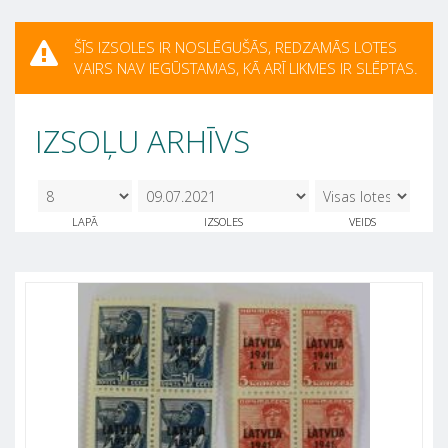
ŠĪS IZSOLES IR NOSLĒGUŠĀS, REDZAMĀS LOTES
VAIRS NAV IEGŪSTAMAS, KĀ ARĪ LIKMES IR SLĒPTAS.
IZSOĻU ARHĪVS
8
09.07.2021
LAPĀ
IZSOLES
VEIDS