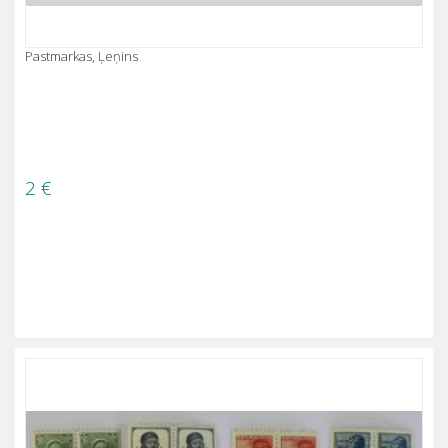
Pastmarkas, Ļeņins
2
€