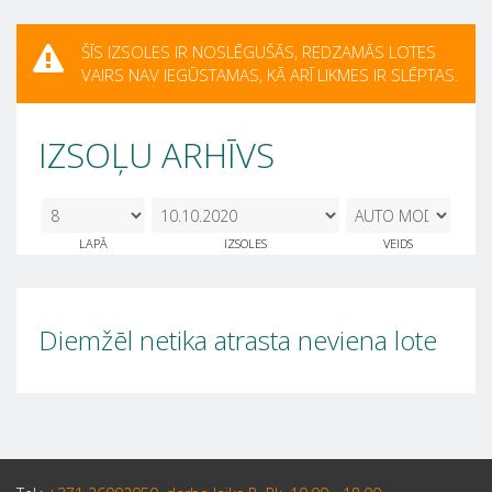
ŠĪS IZSOLES IR NOSLĒGUŠĀS, REDZAMĀS LOTES
VAIRS NAV IEGŪSTAMAS, KĀ ARĪ LIKMES IR SLĒPTAS.
IZSOĻU ARHĪVS
8
10.10.2020
LAPĀ
IZSOLES
VEIDS
Diemžēl netika atrasta neviena lote