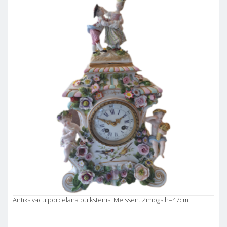
Antīks vācu porcelāna pulkstenis. Meissen. Zīmogs.h=47cm