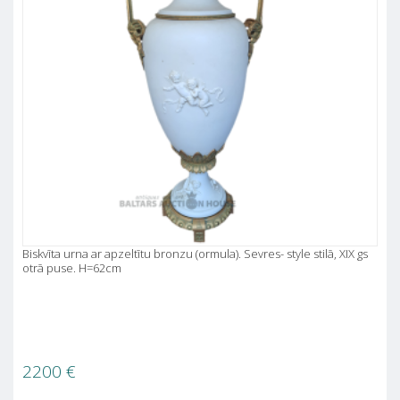
Biskvīta urna ar apzeltītu bronzu (ormula). Sevres- style stilā, XIX gs
otrā puse. H=62cm
2200
€