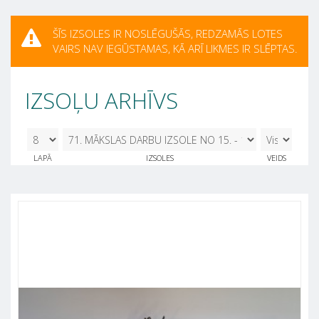
ŠĪS IZSOLES IR NOSLĒGUŠĀS, REDZAMĀS LOTES
VAIRS NAV IEGŪSTAMAS, KĀ ARĪ LIKMES IR SLĒPTAS.
IZSOĻU ARHĪVS
8
71. MĀKSLAS DARBU IZSOLE NO 15. - 19.
LAPĀ
IZSOLES
VEIDS
MAIJAM 15.05.2026