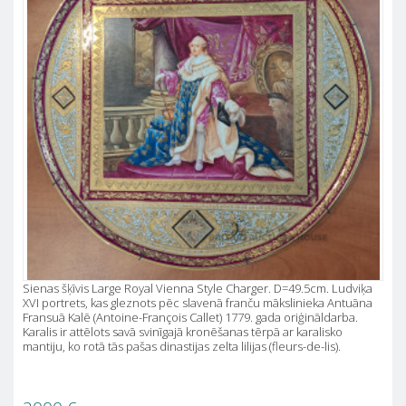
Sienas šķīvis Large Royal Vienna Style Charger. D=49.5cm. Ludviķa
XVI portrets, kas gleznots pēc slavenā franču mākslinieka Antuāna
Fransuā Kalē (Antoine-François Callet) 1779. gada oriģināldarba.
Karalis ir attēlots savā svinīgajā kronēšanas tērpā ar karalisko
mantiju, ko rotā tās pašas dinastijas zelta lilijas (fleurs-de-lis).